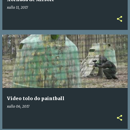
c
xullo 11, 2017
i
ó
n
s
Video tolo do paintball
xullo 06, 2017