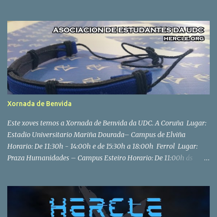
co teu equipo. Non precisa experiencia previa, só gañas de
diversión. 📅 Data: Domingo 17 de setembro ⏰ Hora: Pola tarde
(horario exacto a confirmar) 📍 Lugar: Parque empresarial de
Alvedro, Calle E, nº 12, 15180, A Coruña 📝 Para inscribirte, enche o
noso formulario de participación:
https://forms.gle/hUWM1CR3yUHUaDdc6
Xornada de Benvida
Este xoves temos a Xornada de Benvida da UDC. A Coruña Lugar:
Estadio Universitario Mariña Dourada– Campus de Elviña
Horario: De 11:30h - 14:00h e de 15:30h a 18:00h Ferrol Lugar:
Praza Humanidades – Campus Esteiro Horario: De 11:00h ás
14:00h Na Coruña grazas aos nosos amigos de Dementores de
Quidditch. Sortearemos unhas tazas da nosa entidade entre os
nosos seguidores de Instagram ao longo da xornada.