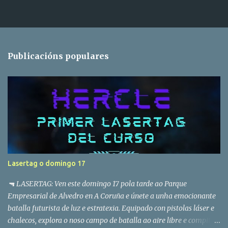
Publicacións populares
Lasertag o domingo 17
🔫 LASERTAG: Ven este domingo 17 pola tarde ao Parque
Empresarial de Alvedro en A Coruña e únete a unha emocionante
batalla futurista de luz e estratexia. Equipado con pistolas láser e
chalecos, explora o noso campo de batalla ao aire libre e compite