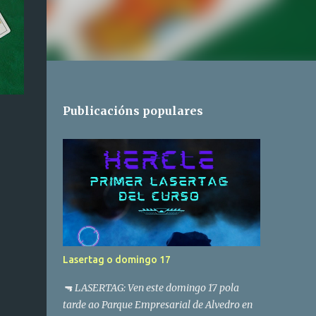
Publicacións populares
Lasertag o domingo 17
🔫 LASERTAG: Ven este domingo 17 pola
tarde ao Parque Empresarial de Alvedro en