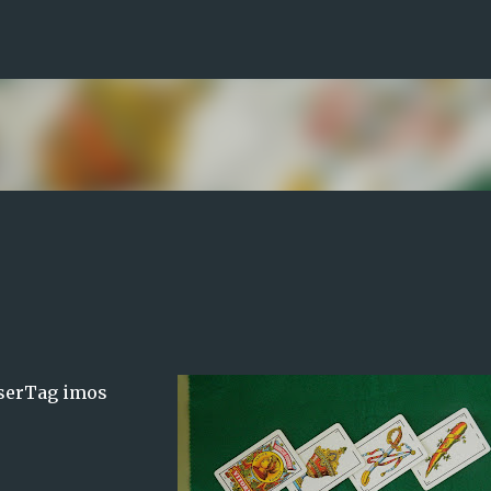
Saltar ao contido principal
aserTag imos