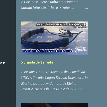
A Coruña e únete a unha emocionante
batalla futurista de luz e estratexia.
Equipado con pistolas láser e chalecos,
explora o noso campo de batalla ao aire
libre e compite co teu equipo. Non precisa
experiencia previa, só gañas de diversión. 📅
Data: Domingo 17 de setembro ⏰ Hora: Pola
tarde (horario exacto a confirmar) 📍 Lugar:
Parque empresarial de Alvedro, Calle E, nº
12, 15180, A Coruña 📝 Para inscribirte, enche
o noso formulario de participación:
e e
Xornada de Benvida
https://forms.gle/hUWM1CR3yUHUaDdc6
Este xoves temos a Xornada de Benvida da
UDC. A Coruña Lugar: Estadio Universitario
Mariña Dourada– Campus de Elviña
Horario: De 11:30h - 14:00h e de 15:30h a
18:00h Ferrol Lugar: Praza Humanidades –
Campus Esteiro Horario: De 11:00h ás
14:00h Na Coruña grazas aos nosos amigos