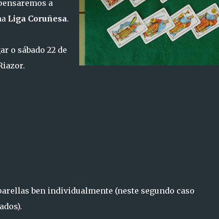
 pensaremos a
na
Liga Coruñesa
.
ar o sábado 22 de
Riazor.
parellas ben individualmente (neste segundo caso
ados).