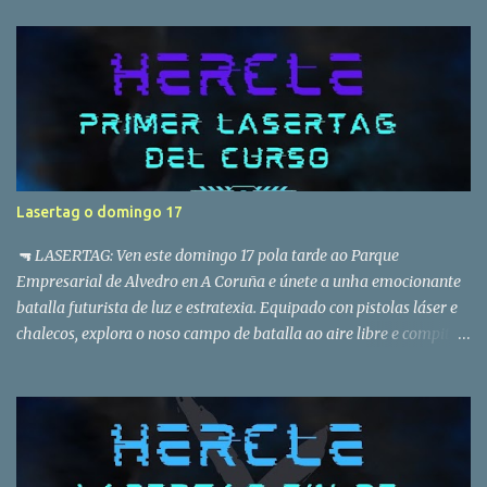
Quidditch. Sortearemos unhas tazas da nosa entidade entre os
nosos seguidores de Instagram ao longo da xornada.
Lasertag o domingo 17
🔫 LASERTAG: Ven este domingo 17 pola tarde ao Parque
Empresarial de Alvedro en A Coruña e únete a unha emocionante
batalla futurista de luz e estratexia. Equipado con pistolas láser e
chalecos, explora o noso campo de batalla ao aire libre e compite
co teu equipo. Non precisa experiencia previa, só gañas de
diversión. 📅 Data: Domingo 17 de setembro ⏰ Hora: Pola tarde
(horario exacto a confirmar) 📍 Lugar: Parque empresarial de
Alvedro, Calle E, nº 12, 15180, A Coruña 📝 Para inscribirte, enche o
noso formulario de participación: